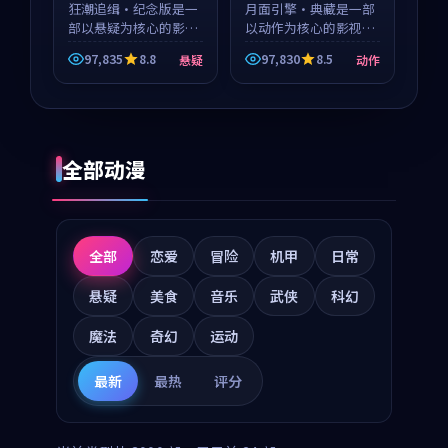
狂潮追缉·纪念版是一
月面引擎·典藏是一部
部以悬疑为核心的影视
以动作为核心的影视作
作品，围绕危机、反转
品，围绕危机、反转与
97,835
8.8
97,830
8.5
悬疑
动作
与人物成长展开，整体
人物成长展开，整体节
节奏紧凑，值得推荐观
奏紧凑，值得推荐观
看。
看。
全部动漫
全部
恋爱
冒险
机甲
日常
悬疑
美食
音乐
武侠
科幻
魔法
奇幻
运动
最新
最热
评分