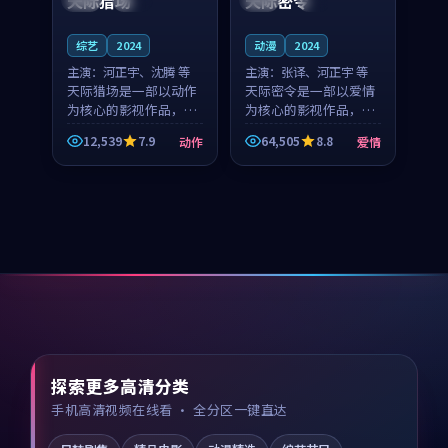
天际猎场
天际密令
综艺
2024
动漫
2024
主演：
河正宇、沈腾 等
主演：
张译、河正宇 等
天际猎场是一部以动作
天际密令是一部以爱情
为核心的影视作品，围
为核心的影视作品，围
绕危机、反转与人物成
绕危机、反转与人物成
12,539
7.9
64,505
8.8
动作
爱情
长展开，整体节奏紧
长展开，整体节奏紧
凑，值得推荐观看。
凑，值得推荐观看。
探索更多高清分类
手机高清视频在线看 · 全分区一键直达