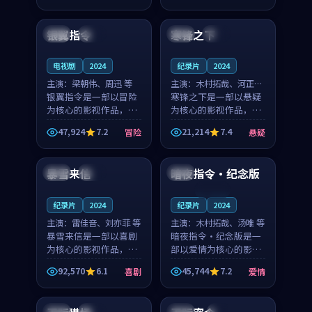
99:15
99:40
奏紧凑，值得推荐观
奏紧凑，值得推荐观
看。
看。
银翼指令
寒锋之下
泰国
热播
法国
热播
电视剧
2024
纪录片
2024
主演：
梁朝伟、周迅 等
主演：
木村拓哉、河正宇
银翼指令是一部以冒险
等
寒锋之下是一部以悬疑
为核心的影视作品，围
为核心的影视作品，围
绕危机、反转与人物成
绕危机、反转与人物成
47,924
7.2
21,214
7.4
冒险
悬疑
长展开，整体节奏紧
长展开，整体节奏紧
99:23
99:29
凑，值得推荐观看。
凑，值得推荐观看。
暴雪来信
暗夜指令·纪念版
中国
完结
英国
连载中
纪录片
2024
纪录片
2024
主演：
雷佳音、刘亦菲 等
主演：
木村拓哉、汤唯 等
暴雪来信是一部以喜剧
暗夜指令·纪念版是一
为核心的影视作品，围
部以爱情为核心的影视
绕危机、反转与人物成
作品，围绕危机、反转
92,570
6.1
45,744
7.2
喜剧
爱情
长展开，整体节奏紧
与人物成长展开，整体
99:38
99:56
凑，值得推荐观看。
节奏紧凑，值得推荐观
看。
泰国
高分
中国
4K