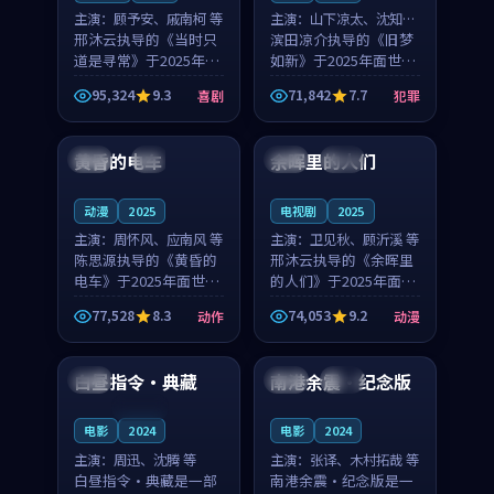
主演：
顾予安、戚南柯 等
主演：
山下凉太、沈知韵
邢沐云执导的《当时只
等
滨田凉介执导的《旧梦
道是寻常》于2025年面
如新》于2025年面世，
世，泰国的城市气质与
中国台湾的城市气质与
95,324
9.3
71,842
7.7
喜剧
犯罪
母女情深的人物心境共
异国相遇的人物心境共
99:20
99:56
同构筑了影片基调。顾
同构筑了影片基调。山
予安、戚南柯用细腻的
下凉太、沈知韵用细腻
黄昏的电车
余晖里的人们
日本
4K
泰国
完结
表演撑起整部喜剧电
的表演撑起整部犯罪
影...
电...
动漫
2025
电视剧
2025
主演：
周怀风、应南风 等
主演：
卫见秋、顾沂溪 等
陈思源执导的《黄昏的
邢沐云执导的《余晖里
电车》于2025年面世，
的人们》于2025年面
日本的城市气质与渔村
世，泰国的城市气质与
77,528
8.3
74,053
9.2
动作
动漫
故事的人物心境共同构
小镇生活的人物心境共
99:20
99:12
筑了影片基调。周怀
同构筑了影片基调。卫
风、应南风用细腻的表
见秋、顾沂溪用细腻的
白昼指令·典藏
南港余震·纪念版
美国
日本
热播
演撑起整部动作电影，
表演撑起整部动漫电
剧...
影，...
连载中
电影
2024
电影
2024
主演：
周迅、沈腾 等
主演：
张译、木村拓哉 等
白昼指令·典藏是一部
南港余震·纪念版是一