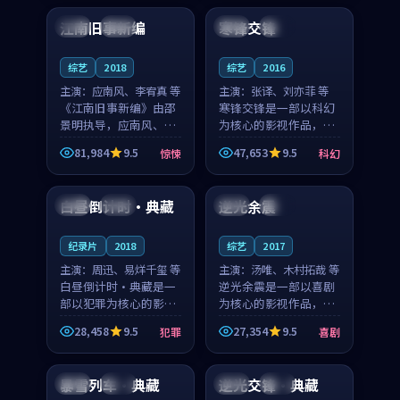
合作演出，影片在情感
纠葛，爱情元素贯穿始
江南旧事新编
寒锋交锋
日本
院线
中国
独播
层次与现实质感之间
终，节奏稳健而富有张
游...
力，...
综艺
2018
综艺
2016
主演：
应南风、李宥真 等
主演：
张译、刘亦菲 等
《江南旧事新编》由邵
寒锋交锋是一部以科幻
景明执导，应南风、李
为核心的影视作品，围
宥真领衔主演，是一部
绕危机、反转与人物成
81,984
9.5
47,653
9.5
惊悚
科幻
2018年上映的日本惊悚
长展开，整体节奏紧
99:52
99:48
综艺。影片以邻里温情
凑，值得推荐观看。
为切入，呈现一段从初
白昼倒计时·典藏
逆光余震
中国
院线
中国
杜比
遇到告别都浸着真实
情...
纪录片
2018
综艺
2017
主演：
周迅、易烊千玺 等
主演：
汤唯、木村拓哉 等
白昼倒计时·典藏是一
逆光余震是一部以喜剧
部以犯罪为核心的影视
为核心的影视作品，围
作品，围绕危机、反转
绕危机、反转与人物成
28,458
9.5
27,354
9.5
犯罪
喜剧
与人物成长展开，整体
长展开，整体节奏紧
99:29
99:21
节奏紧凑，值得推荐观
凑，值得推荐观看。
看。
暴雪列车·典藏
逆光交锋·典藏
日本
杜比
泰国
热播