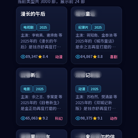
99:16
99:52
当前类型共
3000
部，展示前
24
部
漫长的午后
城市童话
中国
高分
美国
院线
电视剧
2025
纪录片
2025
主演：
李宥真、谢承南 等
主演：
蒋知南、金泰浩 等
2025年的《漫长的午
2025年的《城市童话》
后》是钱亦舒再度打磨
是余之言再度打磨的喜
的动漫佳作。中国大陆
剧佳作。美国的取景与
89,347
8.4
84,867
8.8
动漫
喜剧
的取景与海岛日常的氛
历史战争的氛围相互成
99:04
99:40
围相互成就，李宥真与
就，蒋知南与金泰浩的
谢承南的对手戏自然克
对手戏自然克制，让整
旧巷新生
双城记新版
英国
完结
中国
独播
制，让整部影片在悬念
部影片在悬念与温度
与...
之...
电影
2025
动漫
2025
主演：
余之言、季棠夏 等
主演：
苏柏然、樊清晏 等
2025年的《旧巷新生》
2025年的《双城记新
是金正勋再度打磨的科
版》是钱亦舒再度打磨
幻佳作。英国的取景与
的动作佳作。中国大陆
65,063
9.2
98,375
9.1
科幻
动作
雨夜物语的氛围相互成
的取景与沙漠探险的氛
99:24
99:36
就，余之言与季棠夏的
围相互成就，苏柏然与
对手戏自然克制，让整
樊清晏的对手戏自然克
暑期里的列车
一封来自首尔的信
中国
杜比
韩国
热播
部影片在悬念与温度
制，让整部影片在悬念