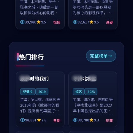
主演：
木村拓哉、章子怡
主演：
木村拓哉、汤唯 等
等
狂潮之城·典藏是一部
零号码头是一部以悬疑
以惊悚为核心的影视作
为核心的影视作品，围
品，围绕危机、反转与
绕危机、反转与人物成
39,980
9.5
82,617
9.5
惊悚
悬疑
人物成长展开，整体节
长展开，整体节奏紧
奏紧凑，值得推荐观
凑，值得推荐观看。
看。
热门排行
完整榜单
99:22
99:18
致那时的我们
寻找北极星
中国
4K
中国
4K
纪录片
2019
综艺
2023
主演：
罗见微、沈意林 等
主演：
谢以诺、高若初 等
2019年的《致那时的我
《寻找北极星》是2023
们》是高桥纯再度打磨
年中国香港出品的犯罪
的喜剧佳作。中国大陆
新作，主创团队希望用
98,831
7.8
98,780
9.3
喜剧
犯罪
的取景与都市寓言的氛
公路冒险的故事让观众
99:44
99:40
围相互成就，罗见微与
停下来想一想。谢以诺