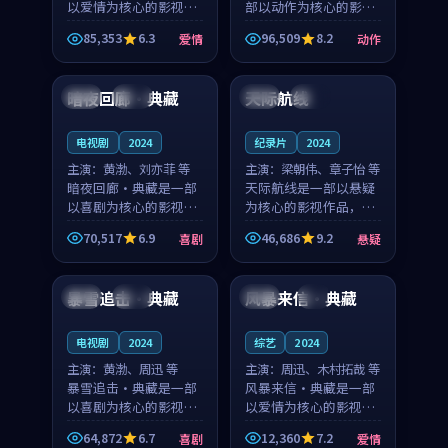
以爱情为核心的影视作
部以动作为核心的影视
品，围绕危机、反转与
作品，围绕危机、反转
85,353
6.3
96,509
8.2
爱情
动作
人物成长展开，整体节
与人物成长展开，整体
99:19
99:17
奏紧凑，值得推荐观
节奏紧凑，值得推荐观
看。
看。
暗夜回廊·典藏
天际航线
英国
热播
中国
独播
电视剧
2024
纪录片
2024
主演：
黄渤、刘亦菲 等
主演：
梁朝伟、章子怡 等
暗夜回廊·典藏是一部
天际航线是一部以悬疑
以喜剧为核心的影视作
为核心的影视作品，围
品，围绕危机、反转与
绕危机、反转与人物成
70,517
6.9
46,686
9.2
喜剧
悬疑
人物成长展开，整体节
长展开，整体节奏紧
99:51
99:45
奏紧凑，值得推荐观
凑，值得推荐观看。
看。
暴雪追击·典藏
风暴来信·典藏
英国
独播
韩国
4K
电视剧
2024
综艺
2024
主演：
黄渤、周迅 等
主演：
周迅、木村拓哉 等
暴雪追击·典藏是一部
风暴来信·典藏是一部
以喜剧为核心的影视作
以爱情为核心的影视作
品，围绕危机、反转与
品，围绕危机、反转与
64,872
6.7
12,360
7.2
喜剧
爱情
人物成长展开，整体节
人物成长展开，整体节