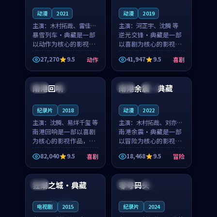
动漫
2021
动漫
2019
主演：
木村拓哉、雷佳音
主演：
河正宇、沈腾 等
等
暴雪列车·典藏是一部
逆光交锋·典藏是一部
以动作为核心的影视作
以喜剧为核心的影视作
品，围绕危机、反转与
品，围绕危机、反转与
27,270
9.5
41,947
9.5
动作
喜剧
人物成长展开，整体节
人物成长展开，整体节
99:24
99:47
奏紧凑，值得推荐观
奏紧凑，值得推荐观
看。
看。
南港回响
南港余震·典藏
韩国
高分
中国
高分
纪录片
2018
动漫
2022
主演：
沈腾、易烊千玺 等
主演：
木村拓哉、刘亦菲
南港回响是一部以喜剧
等
南港余震·典藏是一部
为核心的影视作品，围
以冒险为核心的影视作
绕危机、反转与人物成
品，围绕危机、反转与
82,040
9.5
18,468
9.5
喜剧
冒险
长展开，整体节奏紧
人物成长展开，整体节
99:16
99:52
凑，值得推荐观看。
奏紧凑，值得推荐观
看。
狂潮之城·典藏
零号码头
法国
英国
热播
连载中
电视剧
2015
纪录片
2024