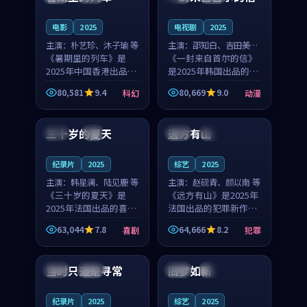
之...
与...
电影
2025
电视剧
2025
主演：
朴艺珍、沐子瑜 等
主演：
邵知白、吉田美琴
《暑期里的列车》是
等
《一封来自首尔的信》
2025年中国香港出品的
是2025年韩国出品的动
科幻新作，主创团队希
漫新作，主创团队希望
80,581
9.4
80,669
9.0
科幻
动漫
望用城市夜归人的故事
用高考往事的故事让观
99:12
99:48
让观众停下来想一想。
众停下来想一想。邵知
朴艺珍领衔，沐子瑜担
白领衔，吉田美琴担任
三十岁的夏天
远方有山
法国
4K
法国
独播
任重要角色，郑书延的
重要角色，谢承南的
叙...
叙...
纪录片
2025
综艺
2025
主演：
韩星澜、陆见鹿 等
主演：
赵砚青、颜以南 等
《三十岁的夏天》是
《远方有山》是2025年
2025年法国出品的喜剧
法国出品的犯罪新作，
新作，主创团队希望用
主创团队希望用高校追
63,044
7.8
64,666
8.2
喜剧
犯罪
深夜电台的故事让观众
梦的故事让观众停下来
99:32
99:08
停下来想一想。韩星澜
想一想。赵砚青领衔，
领衔，陆见鹿担任重要
颜以南担任重要角色，
当时只道是寻常
旧梦如新
泰国
杜比
中国
高分
角色，山田纯一的叙事
山田纯一的叙事节奏
节...
一...
纪录片
2025
综艺
2025