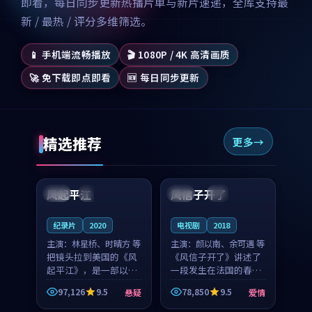
即看，每日同步更新热播片单与新片速递，全库支持最
新 / 最热 / 评分多维筛选。
📱 手机端流畅播放
🎬 1080P / 4K 高清画质
🚀 免下载即点即看
🆕 每日同步更新
精选推荐
更多
99:07
99:21
风起平江
风信子开了
美国
完结
法国
4K
纪录片
2020
电视剧
2018
主演：
林星桥、时晴方 等
主演：
颜以南、余可遇 等
把镜头拉到美国的《风
《风信子开了》讲述了
起平江》，是一部以时
一段发生在法国的春日
光记忆为底色的悬疑作
漫步故事。颜以南饰演
97,126
9.5
78,850
9.5
悬疑
爱情
品。林星桥和时晴方贡
的主角与余可遇的角色
99:53
99:37
献了2020年颇受关注的
因一场意外卷入更深的