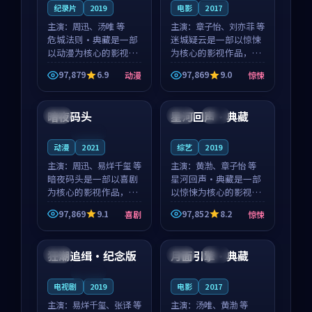
纪录片
2019
电影
2017
主演：
周迅、汤唯 等
主演：
章子怡、刘亦菲 等
危城法则·典藏是一部
迷城疑云是一部以惊悚
以动漫为核心的影视作
为核心的影视作品，围
品，围绕危机、反转与
绕危机、反转与人物成
97,879
6.9
97,869
9.0
动漫
惊悚
人物成长展开，整体节
长展开，整体节奏紧
99:54
99:25
奏紧凑，值得推荐观
凑，值得推荐观看。
看。
暗夜码头
星河回声·典藏
日本
泰国
热播
连载中
动漫
2021
综艺
2019
主演：
周迅、易烊千玺 等
主演：
黄渤、章子怡 等
暗夜码头是一部以喜剧
星河回声·典藏是一部
为核心的影视作品，围
以惊悚为核心的影视作
绕危机、反转与人物成
品，围绕危机、反转与
97,869
9.1
97,852
8.2
喜剧
惊悚
长展开，整体节奏紧
人物成长展开，整体节
89:50
99:55
凑，值得推荐观看。
奏紧凑，值得推荐观
看。
狂潮追缉·纪念版
月面引擎·典藏
中国
中国
完结
连载中
电视剧
2019
电影
2017
主演：
易烊千玺、张译 等
主演：
汤唯、黄渤 等