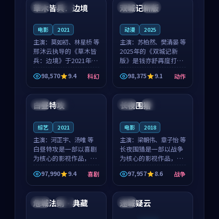
沈意林的对手戏自然克
领衔，高若初担任重要
草木皆兵：边境
双城记新版
泰国
独播
中国
独播
制，让整部影片在悬
角色，戚南柯的叙事
念...
节...
电影
2021
动漫
2025
主演：
莫如初、林星桥 等
主演：
苏柏然、樊清晏 等
邢沐云执导的《草木皆
2025年的《双城记新
兵：边境》于2021年面
版》是钱亦舒再度打磨
世，泰国的城市气质与
的动作佳作。中国大陆
98,570
9.4
98,375
9.1
科幻
动作
校园青春的人物心境共
的取景与沙漠探险的氛
99:50
99:30
同构筑了影片基调。莫
围相互成就，苏柏然与
如初、林星桥用细腻的
樊清晏的对手戏自然克
白昼特攻
长夜围猎
韩国
杜比
中国
完结
表演撑起整部科幻电
制，让整部影片在悬念
影...
与...
综艺
2021
电影
2018
主演：
河正宇、汤唯 等
主演：
梁朝伟、章子怡 等
白昼特攻是一部以喜剧
长夜围猎是一部以战争
为核心的影视作品，围
为核心的影视作品，围
绕危机、反转与人物成
绕危机、反转与人物成
97,990
9.4
97,957
8.6
喜剧
战争
长展开，整体节奏紧
长展开，整体节奏紧
99:47
99:00
凑，值得推荐观看。
凑，值得推荐观看。
危城法则·典藏
迷城疑云
法国
高分
泰国
连载中