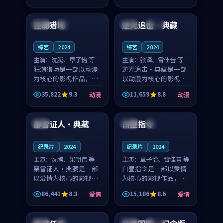
99:02
99:46
奏紧凑，值得推荐观
奏紧凑，值得推荐观
看。
看。
狂潮猎场
逆光追击·典藏
美国
热播
中国
高分
综艺
2024
综艺
2024
主演：
沈腾、章子怡 等
主演：
张译、雷佳音 等
狂潮猎场是一部以动漫
逆光追击·典藏是一部
为核心的影视作品，围
以动漫为核心的影视作
绕危机、反转与人物成
品，围绕危机、反转与
35,822
9.3
11,659
8.8
动漫
动漫
长展开，整体节奏紧
人物成长展开，整体节
92:20
99:41
凑，值得推荐观看。
奏紧凑，值得推荐观
看。
暴雪证人·典藏
白昼指令
中国
美国
完结
连载中
纪录片
2024
纪录片
2024
主演：
沈腾、梁朝伟 等
主演：
章子怡、雷佳音 等
暴雪证人·典藏是一部
白昼指令是一部以爱情
以爱情为核心的影视作
为核心的影视作品，围
品，围绕危机、反转与
绕危机、反转与人物成
86,441
8.3
15,186
8.6
爱情
爱情
人物成长展开，整体节
长展开，整体节奏紧
91:46
99:32
奏紧凑，值得推荐观
凑，值得推荐观看。
看。
美国
独播
英国
院线