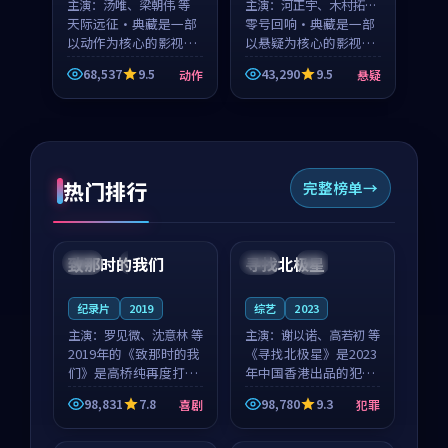
主演：
汤唯、梁朝伟 等
主演：
河正宇、木村拓哉
天际远征·典藏是一部
等
零号回响·典藏是一部
以动作为核心的影视作
以悬疑为核心的影视作
品，围绕危机、反转与
品，围绕危机、反转与
68,537
9.5
43,290
9.5
动作
悬疑
人物成长展开，整体节
人物成长展开，整体节
奏紧凑，值得推荐观
奏紧凑，值得推荐观
看。
看。
热门排行
完整榜单
99:22
99:18
致那时的我们
寻找北极星
中国
4K
中国
4K
纪录片
2019
综艺
2023
主演：
罗见微、沈意林 等
主演：
谢以诺、高若初 等
2019年的《致那时的我
《寻找北极星》是2023
们》是高桥纯再度打磨
年中国香港出品的犯罪
的喜剧佳作。中国大陆
新作，主创团队希望用
98,831
7.8
98,780
9.3
喜剧
犯罪
的取景与都市寓言的氛
公路冒险的故事让观众
99:44
99:40
围相互成就，罗见微与
停下来想一想。谢以诺