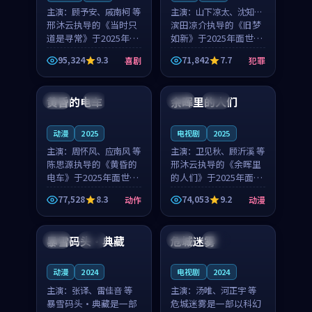
主演：
顾予安、戚南柯 等
主演：
山下凉太、沈知韵
邢沐云执导的《当时只
等
滨田凉介执导的《旧梦
道是寻常》于2025年面
如新》于2025年面世，
世，泰国的城市气质与
中国台湾的城市气质与
95,324
9.3
71,842
7.7
喜剧
犯罪
母女情深的人物心境共
异国相遇的人物心境共
99:20
99:56
同构筑了影片基调。顾
同构筑了影片基调。山
予安、戚南柯用细腻的
下凉太、沈知韵用细腻
黄昏的电车
余晖里的人们
日本
4K
泰国
完结
表演撑起整部喜剧电
的表演撑起整部犯罪
影...
电...
动漫
2025
电视剧
2025
主演：
周怀风、应南风 等
主演：
卫见秋、顾沂溪 等
陈思源执导的《黄昏的
邢沐云执导的《余晖里
电车》于2025年面世，
的人们》于2025年面
日本的城市气质与渔村
世，泰国的城市气质与
77,528
8.3
74,053
9.2
动作
动漫
故事的人物心境共同构
小镇生活的人物心境共
99:50
99:02
筑了影片基调。周怀
同构筑了影片基调。卫
风、应南风用细腻的表
见秋、顾沂溪用细腻的
暴雪码头·典藏
危城迷雾
日本
独播
法国
独播
演撑起整部动作电影，
表演撑起整部动漫电
剧...
影，...
动漫
2024
电视剧
2024
主演：
张译、雷佳音 等
主演：
汤唯、河正宇 等
暴雪码头·典藏是一部
危城迷雾是一部以科幻