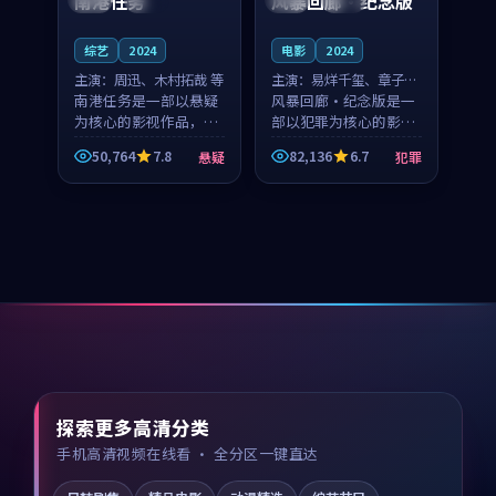
南港任务
风暴回廊·纪念版
综艺
2024
电影
2024
主演：
周迅、木村拓哉 等
主演：
易烊千玺、章子怡
南港任务是一部以悬疑
等
风暴回廊·纪念版是一
为核心的影视作品，围
部以犯罪为核心的影视
绕危机、反转与人物成
作品，围绕危机、反转
50,764
7.8
82,136
6.7
悬疑
犯罪
长展开，整体节奏紧
与人物成长展开，整体
凑，值得推荐观看。
节奏紧凑，值得推荐观
看。
探索更多高清分类
手机高清视频在线看 · 全分区一键直达