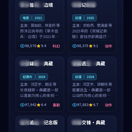
沈意林的对手戏自然克
领衔，高若初担任重要
草木皆兵：边境
双城记新版
泰国
独播
中国
独播
制，让整部影片在悬
角色，戚南柯的叙事
念...
节...
电影
2021
动漫
2025
主演：
莫如初、林星桥 等
主演：
苏柏然、樊清晏 等
邢沐云执导的《草木皆
2025年的《双城记新
兵：边境》于2021年面
版》是钱亦舒再度打磨
世，泰国的城市气质与
的动作佳作。中国大陆
98,570
9.4
98,375
9.1
科幻
动作
校园青春的人物心境共
的取景与沙漠探险的氛
99:42
99:31
同构筑了影片基调。莫
围相互成就，苏柏然与
如初、林星桥用细腻的
樊清晏的对手戏自然克
长夜疑踪·典藏
银翼逃生·典藏
中国
院线
英国
热播
表演撑起整部科幻电
制，让整部影片在悬念
影...
与...
纪录片
2024
动漫
2024
主演：
河正宇、周迅 等
主演：
河正宇、梁朝伟 等
长夜疑踪·典藏是一部
银翼逃生·典藏是一部
以喜剧为核心的影视作
以动作为核心的影视作
品，围绕危机、反转与
品，围绕危机、反转与
97,942
6.4
97,883
6.7
喜剧
动作
人物成长展开，整体节
人物成长展开，整体节
99:40
99:06
奏紧凑，值得推荐观
奏紧凑，值得推荐观
看。
看。
逆光追凶·纪念版
终局交锋·典藏
英国
高分
中国
连载中