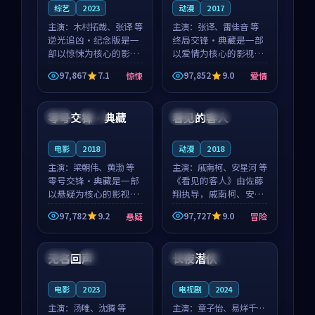
综艺
2023
动漫
2017
主演：
木村拓哉、张译 等
主演：
张译、雷佳音 等
逆光追凶·纪念版是一
终局交锋·典藏是一部
部以惊悚为核心的影视
以爱情为核心的影视作
作品，围绕危机、反转
品，围绕危机、反转与
97,867
7.1
97,852
9.0
惊悚
爱情
与人物成长展开，整体
人物成长展开，整体节
99:17
99:05
节奏紧凑，值得推荐观
奏紧凑，值得推荐观
看。
看。
零号交锋·典藏
看见的客人
中国
独播
泰国
完结
电影
2018
动漫
2018
主演：
梁朝伟、黄渤 等
主演：
戚南柯、安星河 等
零号交锋·典藏是一部
《看见的客人》由佐藤
以悬疑为核心的影视作
翔执导，戚南柯、安星
品，围绕危机、反转与
河领衔主演，是一部
97,782
9.2
97,727
9.0
悬疑
冒险
人物成长展开，整体节
2018年上映的泰国冒险
99:23
99:32
奏紧凑，值得推荐观
动漫。影片以海岸抒情
看。
为切入，呈现一段从初
无名回声
长夜潜伏
日本
完结
日本
院线
遇到告别都浸着真实情
绪...
电影
2023
电视剧
2024
主演：
汤唯、沈腾 等
主演：
章子怡、易烊千玺