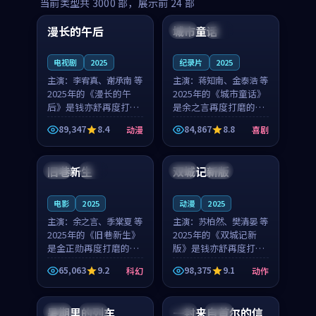
99:16
99:52
当前类型共
3000
部，展示前
24
部
漫长的午后
城市童话
中国
高分
美国
院线
电视剧
2025
纪录片
2025
主演：
李宥真、谢承南 等
主演：
蒋知南、金泰浩 等
2025年的《漫长的午
2025年的《城市童话》
后》是钱亦舒再度打磨
是余之言再度打磨的喜
的动漫佳作。中国大陆
剧佳作。美国的取景与
89,347
8.4
84,867
8.8
动漫
喜剧
的取景与海岛日常的氛
历史战争的氛围相互成
99:04
99:40
围相互成就，李宥真与
就，蒋知南与金泰浩的
谢承南的对手戏自然克
对手戏自然克制，让整
旧巷新生
双城记新版
英国
完结
中国
独播
制，让整部影片在悬念
部影片在悬念与温度
与...
之...
电影
2025
动漫
2025
主演：
余之言、季棠夏 等
主演：
苏柏然、樊清晏 等
2025年的《旧巷新生》
2025年的《双城记新
是金正勋再度打磨的科
版》是钱亦舒再度打磨
幻佳作。英国的取景与
的动作佳作。中国大陆
65,063
9.2
98,375
9.1
科幻
动作
雨夜物语的氛围相互成
的取景与沙漠探险的氛
99:24
99:36
就，余之言与季棠夏的
围相互成就，苏柏然与
对手戏自然克制，让整
樊清晏的对手戏自然克
暑期里的列车
一封来自首尔的信
中国
杜比
韩国
热播
部影片在悬念与温度
制，让整部影片在悬念