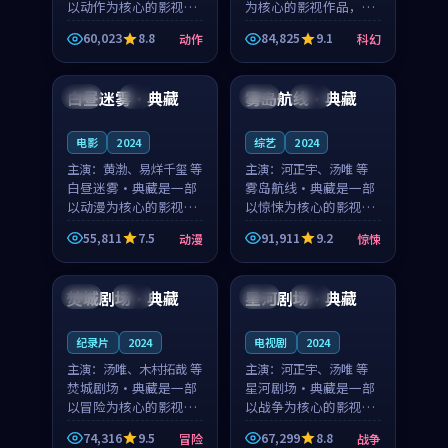
以动作为核心的影视作
为核心的影视作品，围
品，围绕危机、反转与
绕危机、反转与人物成
60,023
8.8
84,825
9.1
动作
科幻
人物成长展开，整体节
长展开，整体节奏紧
99:52
99:38
奏紧凑，值得推荐观
凑，值得推荐观看。
看。
白昼迷雾·典藏
雾岛航线·典藏
中国
4K
英国
热播
电影
2024
综艺
2024
主演：
黄渤、易烊千玺 等
主演：
河正宇、汤唯 等
白昼迷雾·典藏是一部
雾岛航线·典藏是一部
以动漫为核心的影视作
以惊悚为核心的影视作
品，围绕危机、反转与
品，围绕危机、反转与
55,811
7.5
91,911
9.2
动漫
惊悚
人物成长展开，整体节
人物成长展开，整体节
92:15
99:08
奏紧凑，值得推荐观
奏紧凑，值得推荐观
看。
看。
焚城剧场·典藏
星河剧场·典藏
中国
热播
泰国
杜比
纪录片
2024
电视剧
2024
主演：
汤唯、木村拓哉 等
主演：
河正宇、汤唯 等
焚城剧场·典藏是一部
星河剧场·典藏是一部
以冒险为核心的影视作
以战争为核心的影视作
品，围绕危机、反转与
品，围绕危机、反转与
74,316
9.5
67,299
8.8
冒险
战争
人物成长展开，整体节
人物成长展开，整体节