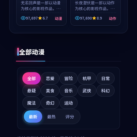
无名回声是一部以动漫
等
长夜潜伏是一部以动作
为核心的影视作品，围
为核心的影视作品，围
绕危机、反转与人物成
绕危机、反转与人物成
97,697
6.7
97,690
8.9
动漫
动作
长展开，整体节奏紧
长展开，整体节奏紧
凑，值得推荐观看。
凑，值得推荐观看。
全部动漫
全部
恋爱
冒险
机甲
日常
悬疑
美食
音乐
武侠
科幻
魔法
奇幻
运动
最新
最热
评分