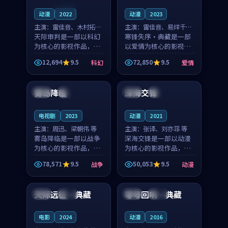
连载中
动漫
2022
动漫
2023
主演：
雷佳音、木村拓哉
主演：
雷佳音、易烊千玺
等
天际审判是一部以科幻
等
寒锋失序·典藏是一部
为核心的影视作品，围
以爱情为核心的影视作
绕危机、反转与人物成
品，围绕危机、反转与
12,694
9.5
72,850
9.5
科幻
爱情
长展开，整体节奏紧
人物成长展开，整体节
99:49
99:43
凑，值得推荐观看。
奏紧凑，值得推荐观
看。
雾岛降临
深海交锋
美国
独播
泰国
杜比
电视剧
2023
动漫
2021
主演：
周迅、梁朝伟 等
主演：
张译、刘亦菲 等
雾岛降临是一部以战争
深海交锋是一部以动漫
为核心的影视作品，围
为核心的影视作品，围
绕危机、反转与人物成
绕危机、反转与人物成
78,571
9.5
50,053
9.5
战争
动漫
长展开，整体节奏紧
长展开，整体节奏紧
93:46
99:35
凑，值得推荐观看。
凑，值得推荐观看。
天际远征·典藏
零号回响·典藏
英国
院线
韩国
热播
电影
2024
动漫
2016