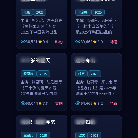
之...
与...
电影
2025
电视剧
2025
主演：
朴艺珍、沐子瑜 等
主演：
邵知白、吉田美琴
《暑期里的列车》是
等
《一封来自首尔的信》
2025年中国香港出品的
是2025年韩国出品的动
科幻新作，主创团队希
漫新作，主创团队希望
80,581
9.4
80,669
9.0
科幻
动漫
望用城市夜归人的故事
用高考往事的故事让观
99:12
99:48
让观众停下来想一想。
众停下来想一想。邵知
朴艺珍领衔，沐子瑜担
白领衔，吉田美琴担任
三十岁的夏天
远方有山
法国
4K
法国
独播
任重要角色，郑书延的
重要角色，谢承南的
叙...
叙...
纪录片
2025
综艺
2025
主演：
韩星澜、陆见鹿 等
主演：
赵砚青、颜以南 等
《三十岁的夏天》是
《远方有山》是2025年
2025年法国出品的喜剧
法国出品的犯罪新作，
新作，主创团队希望用
主创团队希望用高校追
63,044
7.8
64,666
8.2
喜剧
犯罪
深夜电台的故事让观众
梦的故事让观众停下来
99:32
99:08
停下来想一想。韩星澜
想一想。赵砚青领衔，
领衔，陆见鹿担任重要
颜以南担任重要角色，
当时只道是寻常
旧梦如新
泰国
杜比
中国
高分
角色，山田纯一的叙事
山田纯一的叙事节奏
节...
一...
纪录片
2025
综艺
2025