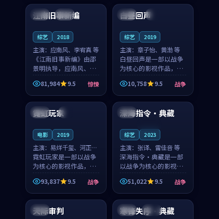
合作演出，影片在情感
纠葛，爱情元素贯穿始
江南旧事新编
白昼回声
日本
院线
美国
4K
层次与现实质感之间
终，节奏稳健而富有张
游...
力，...
综艺
2018
综艺
2019
主演：
应南风、李宥真 等
主演：
章子怡、黄渤 等
《江南旧事新编》由邵
白昼回声是一部以战争
景明执导，应南风、李
为核心的影视作品，围
宥真领衔主演，是一部
绕危机、反转与人物成
81,984
9.5
10,758
9.5
惊悚
战争
2018年上映的日本惊悚
长展开，整体节奏紧
99:06
99:59
综艺。影片以邻里温情
凑，值得推荐观看。
为切入，呈现一段从初
霓虹玩家
深海指令·典藏
韩国
4K
中国
遇到告别都浸着真实
情...
连载中
电影
2019
综艺
2023
主演：
易烊千玺、河正宇
主演：
张译、雷佳音 等
等
霓虹玩家是一部以战争
深海指令·典藏是一部
为核心的影视作品，围
以战争为核心的影视作
绕危机、反转与人物成
品，围绕危机、反转与
93,837
9.5
51,022
9.5
战争
战争
长展开，整体节奏紧
人物成长展开，整体节
99:41
99:01
凑，值得推荐观看。
奏紧凑，值得推荐观
看。
天际审判
寒锋失序·典藏
泰国
中国
杜比