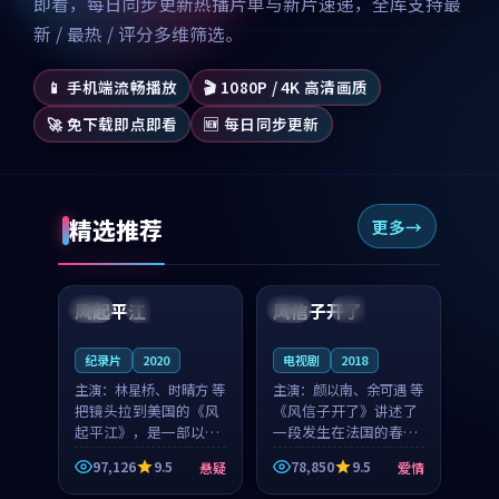
即看，每日同步更新热播片单与新片速递，全库支持最
新 / 最热 / 评分多维筛选。
📱 手机端流畅播放
🎬 1080P / 4K 高清画质
🚀 免下载即点即看
🆕 每日同步更新
精选推荐
更多
99:07
99:21
风起平江
风信子开了
美国
完结
法国
4K
纪录片
2020
电视剧
2018
主演：
林星桥、时晴方 等
主演：
颜以南、余可遇 等
把镜头拉到美国的《风
《风信子开了》讲述了
起平江》，是一部以时
一段发生在法国的春日
光记忆为底色的悬疑作
漫步故事。颜以南饰演
97,126
9.5
78,850
9.5
悬疑
爱情
品。林星桥和时晴方贡
的主角与余可遇的角色
99:53
99:44
献了2020年颇受关注的
因一场意外卷入更深的